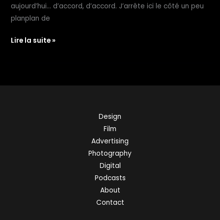
aujourd’hui… d’accord, d’accord. J’arrête ici le côté un peu
planplan de
C’est
Lire la suite »
Lundi,
que
lisez-
vous?
#001
Design
Film
Advertising
Photography
Digital
Podcasts
About
Contact