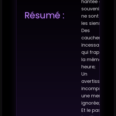
hantée de
souvenirs qui
Résumé :
ne sont pas
les siens;
Des
cauchemars,
incessants,
qui frappent à
la même
heure;
Un
avertissement
incompris,
une menace
ignorée;
Et le passé